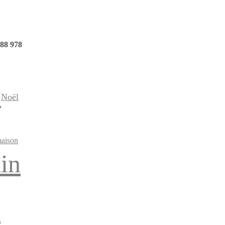
88 978
e
Noël
maison
din
e