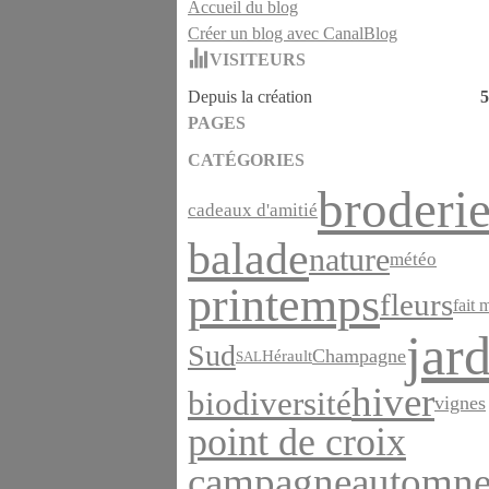
Accueil du blog
Créer un blog avec CanalBlog
VISITEURS
Depuis la création
5
PAGES
CATÉGORIES
broderi
cadeaux d'amitié
balade
nature
météo
printemps
fleurs
fait 
jar
Sud
Champagne
Hérault
SAL
hiver
biodiversité
vignes
point de croix
automn
campagne