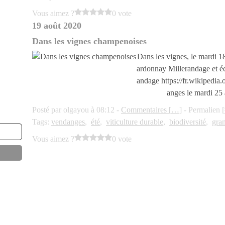
Vous aimez ?
0 vote
19 août 2020
Dans les vignes champenoises
Dans les vignes, le mardi 
ardonnay Millerandage et éc
andage https://fr.wikiped
anges le mardi 25
Posté par olgayou à 08:12 -
Commentaires [
…
]
- Permalien [
Tags:
vendanges
,
été
,
viticulture durable
,
biodiversité
,
gra
Vous aimez ?
0 vote