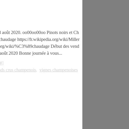
18 août 2020. oo00oo00oo Pinots noirs et Ch
haudage https://fr.wikipedia.org/wiki/Miller
ia.org/wiki/%C3%89chaudage Début des vend
 août 2020 Bonne journée à vous...
#
]
nds crus champenois
,
vignes champenoises