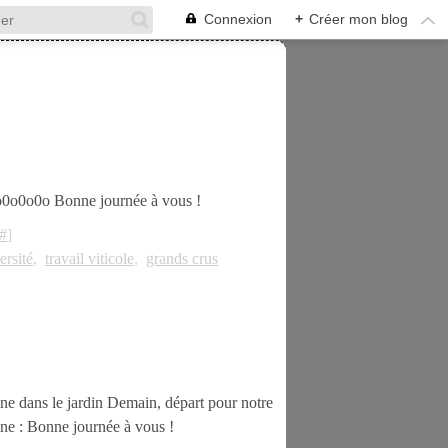
Connexion
+
Créer mon blog
o0o0o0o Bonne journée à vous !
#
]
ersité
,
travail viticole
,
grands crus
 dans le jardin Demain, départ pour notre
mne : Bonne journée à vous !