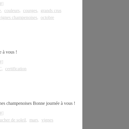
#
]
e
,
couleurs
,
courges
,
grands crus
vignes champenoises
,
octobre
 à vous !
#
]
C
,
certification
ignes champenoises Bonne journée à vous !
#
]
ucher de soleil
,
mars
,
vignes