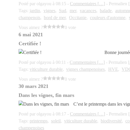
Posté par olgayou à 08:15 -
Commentaires [
…
]
- Permalien [
Tags:
jardin
,
vignes
,
Sud
,
mer
,
vacances
,
balade
,
automn
champenois
,
bord de mer
,
Occitanie
,
couleurs d'automne
,
Vous aimez ?
0 vote
6 mai 2021
Certifiée !
Bonne journée
Posté par olgayou à 00:11 -
Commentaires [
…
]
- Permalien [
Tags:
viticulture durable
,
vignes champenoises
,
HVE
,
VD
Vous aimez ?
0 vote
30 mars 2021
Dans les vignes, fin mars
C’est le printemps dans les v
Posté par olgayou à 08:17 -
Commentaires [
…
]
- Permalien [
Tags:
printemps
,
soleil
,
viticulture durable
,
biodiversité
,
co
champenoises