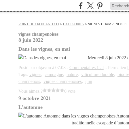
POINT DE CROIX AND CO
>
CATEGORIES
>
VIGNES CHAMPENOISES
vignes champenoises
8 juin 2022
Dans les vignes, en mai
Mercredi 8 juin 2022 
Posté par olgayou à 07:08 -
Commentaires [
…
]
- Permalien [
Tags:
vignes
,
campagne
,
nature
,
viticulture durable
,
biodiv
champenois
,
vignes champenoises
,
juin
Vous aimez ?
0 vote
9 octobre 2021
L'automne
Automne dans les vignes champenoises Automne
traditionnelle escapade d’auto