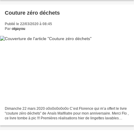
Couture zéro déchets
Publié le 22/03/2020 à 08:45
Par
olgayou
Dimanche 22 mars 2020 o0o0o0o0o0o C’est Florence qui m’a offert le livre
“couture zéro déchets” de Anaïs Malfilatre pour mon anniversaire. Merci Flo ,
ce livre tombe à pic !!! Premières réalisations hier de lingettes lavables
carrées : Mes tissus : cotonnade...