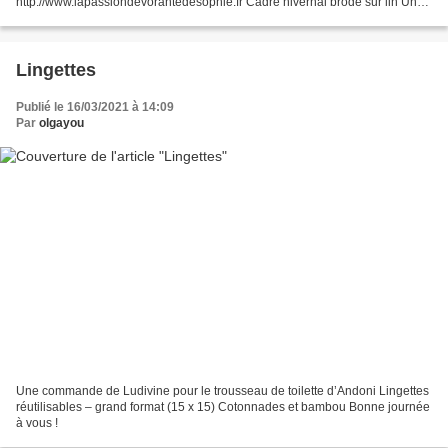
http://www.lapassiondevorantedesophie.fr Cadre hivernal brodé sur lin Une
trousse pour ranger mes masques dans mon sac à mains...
Lingettes
Publié le 16/03/2021 à 14:09
Par
olgayou
Une commande de Ludivine pour le trousseau de toilette d’Andoni Lingettes
réutilisables – grand format (15 x 15) Cotonnades et bambou Bonne journée
à vous !