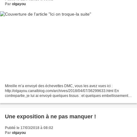
Par
olgayou
Mireille m’a envoyé des échevettes DMC, vous les avez vues ici :
http://olgayou.canalblog.com/archives/2018/04/07/36299633.html En
contrepartie, je lui ai envoyé quelques tissus : et quelques embellissements :
Troc réussi ! Bonne journée à vous…
Une exposition à ne pas manquer !
Publié le 17/03/2018 à 08:02
Par
olgayou