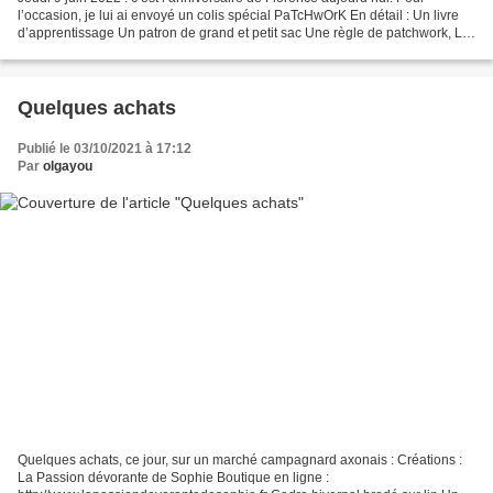
l’occasion, je lui ai envoyé un colis spécial PaTcHwOrK En détail : Un livre
d’apprentissage Un patron de grand et petit sac Une règle de patchwork, Le
tout acheté à la boutique Au...
Quelques achats
Publié le 03/10/2021 à 17:12
Par
olgayou
Quelques achats, ce jour, sur un marché campagnard axonais : Créations :
La Passion dévorante de Sophie Boutique en ligne :