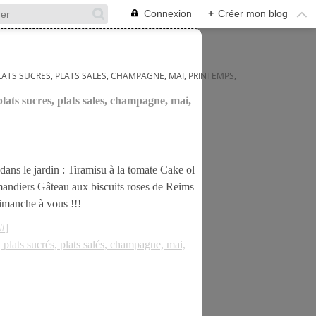
Connexion
+
Créer mon blog
PLATS SUCRES, PLATS SALES, CHAMPAGNE, MAI, PRINTEMPS,
 plats sucres, plats sales, champagne, mai,
dans le jardin : Tiramisu à la tomate Cake ol
mandiers Gâteau aux biscuits roses de Reims
manche à vous !!!
#
]
s, plats sucrés, plats salés, champagne, mai,