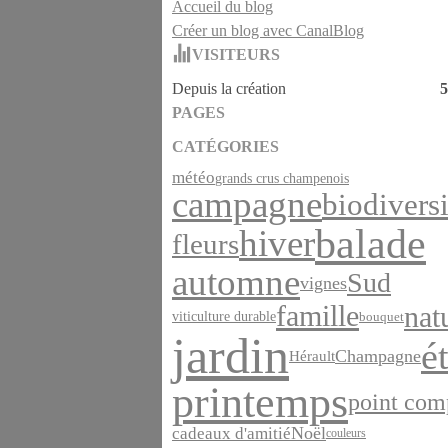
Accueil du blog
Créer un blog avec CanalBlog
VISITEURS
Depuis la création
5
PAGES
CATÉGORIES
météo
grands crus champenois
campagne
biodiversi
balade
hiver
fleurs
automne
Sud
vignes
famille
nat
viticulture durable
bouquet
jardin
é
Champagne
Hérault
printemps
point com
cadeaux d'amitié
Noël
couleurs