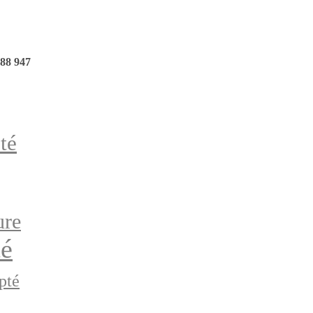
88 947
té
ure
té
pté