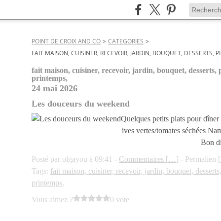
POINT DE CROIX AND CO
>
CATEGORIES
>
FAIT MAISON, CUISINER, RECEVOIR, JARDIN, BOUQUET, DESSERTS, 
fait maison, cuisiner, recevoir, jardin, bouquet, desserts,
printemps,
24 mai 2026
Les douceurs du weekend
Quelques petits plats pour dîner 
ives vertes/tomates séchées Na
Bon di
Posté par olgayou à 09:41 -
Commentaires [
…
]
- Permalien [
Tags:
fait maison, cuisiner, recevoir, jardin, bouquet, dessert
printemps,
Vous aimez ?
0 vote