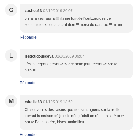
C
cachou33
02/10/2019 20:07
oh la la ces raisins!!!! ils me font de l'oeil...gorgés de
soleil...juteux...quelle tentation !!! merci du partage !!! miam.....
Répondre
L
lesdoudousdeva
02/10/2019 09:07
très joli reportage<br /> <br /> belle journée<br /> <br />
bisous
Répondre
M
mireille63
01/10/2019 18:59
Oh souvenirs des raisins que nous mangions sur la treille
devant la maison où je suis née, c'était un réel plaisir !<br />
<br /> Belle soirée, bises. =mireille=
Répondre