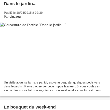
Dans le jardin...
Publié le 18/04/2015 à 09:30
Par
olgayou
Un visiteur, qui se fait rare par ici, est venu déguster quelques petits vers
dans le jardin : Ravie d'observer cette huppe fasciée ...Si vous voulez en
savoir plus sur ce bel oiseau, c'est ici. Bon week-end à vous tous et merci
pour vos visites...
Le bouquet du week-end