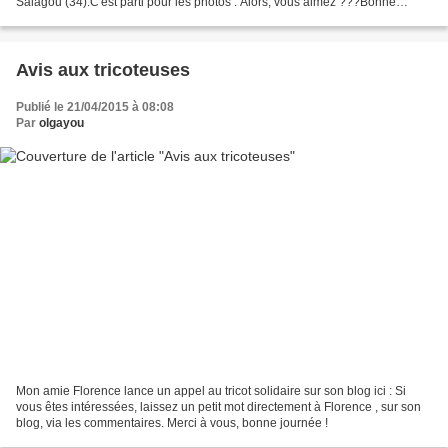
Salagou (34).C'est parti pour les photos : Alors, vous aimez ???Bonne
soirée à toutes et à tous.
Avis aux tricoteuses
Publié le 21/04/2015 à 08:08
Par
olgayou
Mon amie Florence lance un appel au tricot solidaire sur son blog ici : Si
vous êtes intéressées, laissez un petit mot directement à Florence , sur son
blog, via les commentaires. Merci à vous, bonne journée !