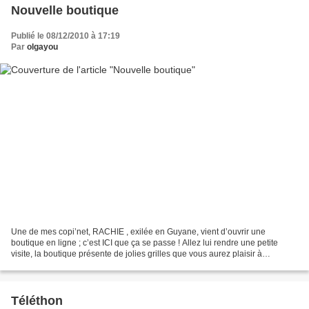
Nouvelle boutique
Publié le 08/12/2010 à 17:19
Par
olgayou
Une de mes copi’net, RACHIE , exilée en Guyane, vient d’ouvrir une
boutique en ligne ; c’est ICI que ça se passe ! Allez lui rendre une petite
visite, la boutique présente de jolies grilles que vous aurez plaisir à
découvrir… Merci pour Elle et bonne...
Téléthon