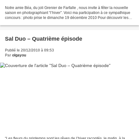
Notre amie Béa, du joli Grenier de Farfalle , nous invite à fêter la nouvelle
saison en photographiant “l’hiver”. Voici ma participation à ce sympathique
concours : photo prise le dimanche 19 décembre 2010 Pour découvrir les
autres interprétations, rendez-vous...
Sal Duo – Quatrième épisode
Publié le 20/12/2010 à 09:53
Par
olgayou
“Les fleurs du printemps sont les rêves de l’hiver racontés, le matin, à la