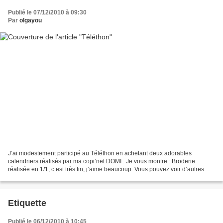
Publié le 07/12/2010 à 09:30
Par
olgayou
J’ai modestement participé au Téléthon en achetant deux adorables
calendriers réalisés par ma copi’net DOMI . Je vous montre : Broderie
réalisée en 1/1, c’est très fin, j’aime beaucoup. Vous pouvez voir d’autres
réalisations de Domi sur son blog . Bonne...
Etiquette
Publié le 06/12/2010 à 10:45