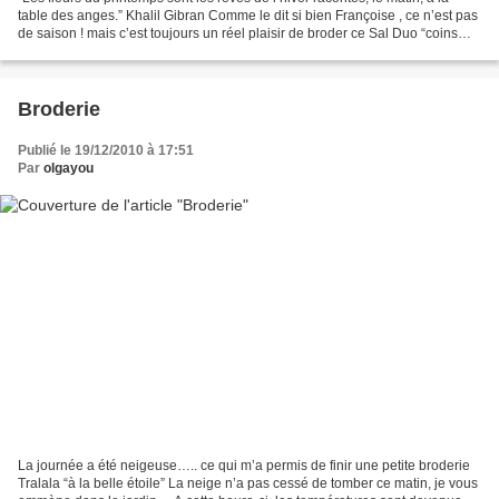
table des anges.” Khalil Gibran Comme le dit si bien Françoise , ce n’est pas
de saison ! mais c’est toujours un réel plaisir de broder ce Sal Duo “coins…
coins… de nappe” : les...
Broderie
Publié le 19/12/2010 à 17:51
Par
olgayou
La journée a été neigeuse….. ce qui m’a permis de finir une petite broderie
Tralala “à la belle étoile” La neige n’a pas cessé de tomber ce matin, je vous