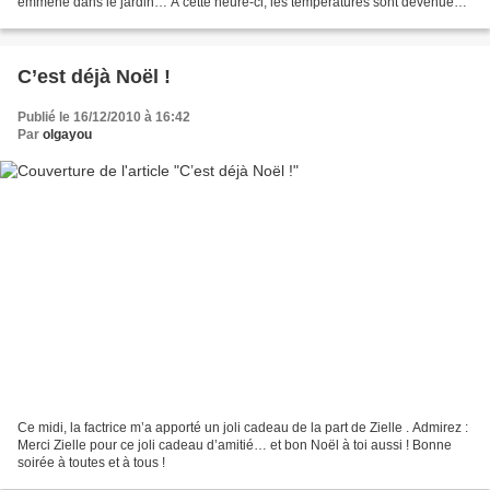
emmène dans le jardin… A cette heure-ci, les températures sont devenues
positives et la neige fond…...
C’est déjà Noël !
Publié le 16/12/2010 à 16:42
Par
olgayou
Ce midi, la factrice m’a apporté un joli cadeau de la part de Zielle . Admirez :
Merci Zielle pour ce joli cadeau d’amitié… et bon Noël à toi aussi ! Bonne
soirée à toutes et à tous !