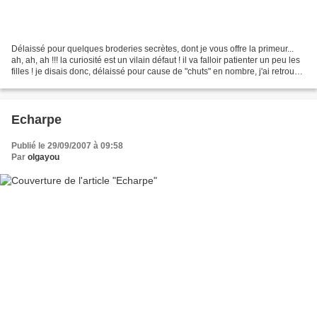
Délaissé pour quelques broderies secrètes, dont je vous offre la primeur...
ah, ah, ah !!! la curiosité est un vilain défaut ! il va falloir patienter un peu les
filles ! je disais donc, délaissé pour cause de "chuts" en nombre, j'ai retrouvé,
au fond...
Echarpe
Publié le 29/09/2007 à 09:58
Par
olgayou