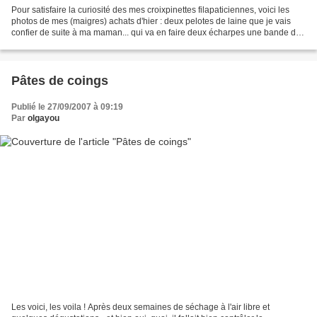
Pour satisfaire la curiosité des mes croixpinettes filapaticiennes, voici les
photos de mes (maigres) achats d'hier : deux pelotes de laine que je vais
confier de suite à ma maman... qui va en faire deux écharpes une bande de
lin à broder et un livret...
Pâtes de coings
Publié le 27/09/2007 à 09:19
Par
olgayou
Les voici, les voila ! Après deux semaines de séchage à l'air libre et