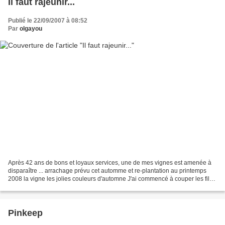
Il faut rajeunir...
Publié le 22/09/2007 à 08:52
Par
olgayou
Après 42 ans de bons et loyaux services, une de mes vignes est amenée à
disparaître ... arrachage prévu cet automme et re-plantation au printemps
2008 la vigne les jolies couleurs d'automne J'ai commencé à couper les fils
releveurs, les "fils du haut"...
Pinkeep