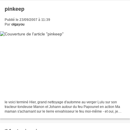
pinkeep
Publié le 23/09/2007 à 11:39
Par
olgayou
le voici terminé Hier, grand nettoyage d'automne au verger Lulu sur son
tracteur-tondeuse Manon et Johann autour du feu Papounet en action Ma
maman s'acharnant sur le lierre envahisseur le feu moi-même - et oui, je
bosse aussi... A demain pour d'autres...