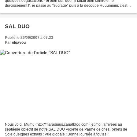
quelques dégustations - et bien oui, quoi, il fallait bien contrôler le
durcissement !", je passe au "sucrage" puis à la découpe Huuummm, c'est
délicieux : fruité, moelleux, sucré......
SAL DUO
Publié le 26/09/2007 à 07:23
Par
olgayou
Nous voici, Mumu (http://marasmus.canalblog.com), et moi, arrivées au
septième objectif de notre SAL DUO Violette de Parme de chez Reflets de
Soie quelques extraits : Vue globale : Bonne journée à toutes !