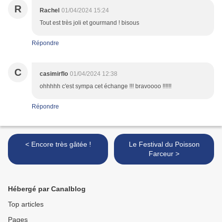
R
Rachel
01/04/2024 15:24
Tout est très joli et gourmand ! bisous
Répondre
C
casimirflo
01/04/2024 12:38
ohhhhh c'est sympa cet échange !!! bravoooo !!!!!!
Répondre
< Encore très gâtée !
Le Festival du Poisson
Farceur >
Hébergé par Canalblog
Top articles
Pages